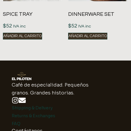
SPICE TRAY
DINNERWARE SET
$
52
$
52
IVA inc
IVA inc
AÑADIR AL CARRITO
AÑADIR AL CARRITO
Café de especialidad. Pequeños
granos. Grandes historias.
Shipping & Delivery
Returns & Exchanges
FAQ
Contáctanos