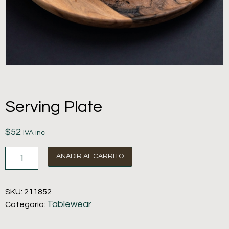
Serving Plate
$
52
IVA inc
AÑADIR AL CARRITO
SKU:
211852
Tablewear
Categoría: