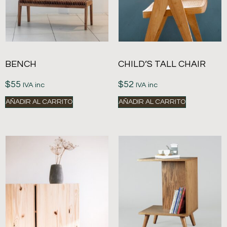
BENCH
CHILD’S TALL CHAIR
$
55
$
52
IVA inc
IVA inc
AÑADIR AL CARRITO
AÑADIR AL CARRITO