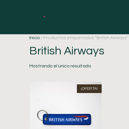
Home
Shop
About
Contact
Inicio
/ Productos etiquetados “British Airways”
British Airways
Mostrando el único resultado
¡OFERTA!